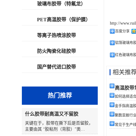
玻璃布胶带（特氟龙）
PET高温胶带（保护膜）
http://www.rui
百度分享
等离子热喷涂胶带
铝箔玻璃布
防火陶瓷化硅胶带
红色玻璃布
国产替代进口胶带
相关推
高温胶带
热门推荐
如何选择适合您
金手指高温
什么胶带耐高温又不留胶
聚酰亚胺行
关键在于，胶带在撕下后是否留胶，
常见于生产
主要由其 “胶粘剂（背胶）”类
型 和 “使用条件”（温度、时间、表面