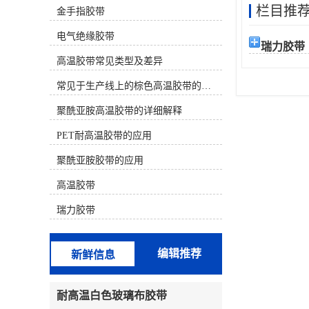
栏目推
金手指胶带
材质） 决定。下面为您分类介绍几种
主流的耐高温且不易留胶的胶带：
电气绝缘胶带
一、 较佳选择（高温且基本无残胶）
瑞力胶带
这类胶带使用有机硅压敏胶或特殊配
高温胶带常见类型及差异
方，专门设计用于高温后干净移除。
聚酰亚胺高温胶带（金手指胶带）材
常见于生产线上的棕色高温胶带的特性及应用
质：茶色/琥珀色薄膜。耐温性：长期
耐温 260°C，短期可至300°C以上。特
聚酰亚胺高温胶带的详细解释
点：较常用、较可靠的选择之一。背
PET耐高温胶带的应用
面常带有离型纸。其有机硅胶水配方
在正确使用后（如高温后趁热撕除）
聚酰亚胺胶带的应用
通常不留残胶。广泛用于SMT回流
焊、波峰焊、电路板保护、线圈缠
高温胶带
绕。注意：劣质产品胶水配方不佳，
仍可能留胶。特氟龙高温胶带（铁氟
瑞力胶带
龙胶带）材质：白色/黑色，表面极其
光滑。耐温性：较高可达 260°C -
300°C。特点：防粘性极好，本身就
编辑推荐
新鲜信息
是不粘材料，因此几乎绝对不留残
胶。常用于热塑封口机、熨斗底板、
烘焙模具、化工防粘。缺点是强度较
耐高温白色玻璃布胶带
低，价格较贵。二、 性价比选择（中