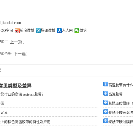
lijiaodai.com
QQ空间
新浪微博
腾讯微博
人人网
微信
胶带厂
上一篇：
胶带价格
下一篇：
荐
高温胶带有什
常见类型及差异
行业的高温 resistant胶带？
高温胶带
胶带
聚酰亚胺薄膜（
业定义
聚酰亚胺高温
线上的棕色高温胶带的特性及应用
聚酰亚胺薄膜