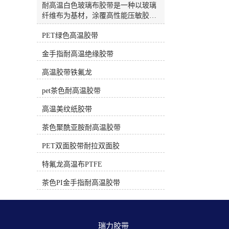
高温，正确使用不留胶）PET绿色/白
耐高温白色玻璃布胶带是一种以玻璃
色高温胶带材质：绿色或白色聚酯薄
纤维布为基材，涂覆高性能压敏胶
膜。耐温性：约 130°C - 180°C。特
（通常为硅胶）的特种胶带。因其出
点：绝缘性好，有一定韧性。电子电
PET绿色高温胶带
色的耐热性、绝缘性和机械强度，被
工专用的PET胶带（非普通包装胶
广泛应用于电子、电气、航空航天等
金手指耐高温绝缘胶带
带）采用耐高温胶水，在额定温度和
高端工业领域。🔥 核心特性这类胶带
时间下使用后撕除，一般不留残胶。
的核心优势在于能承受远超普通胶带
高温胶带铁氟龙
常用于电路板遮蔽、线圈绝缘、较温
的高温，并提供卓越的物理保护。卓
和的焊接保护。三、 遮蔽保护专用
越的耐温性：这是其较核心的特性。
pet茶色耐高温胶带
（中低温，专用配方）耐高温美纹纸
多数产品可长期耐受200℃的高温，
胶带材质：皱纹纸+特殊耐高温胶
短期甚至可承受260℃的极端温度。
高温美纹纸胶带
水。耐温性：根据等级不同，80°C -
部分高性能型号，如3M™ 361，能耐
220°C 不等。特点：专为喷涂、烤
茶色聚酰亚胺耐高温胶带
受高达450°F（约232℃） 的温度，间
漆、喷砂等遮蔽工艺设计。高质量的
歇性使用可达550°F（约288℃）或更
PET双面胶带耐拉双面胶
高温美纹纸胶带（如汽车喷涂级） 在
高。优异的机械强度：玻璃纤维布基
规定的温度和时间（通常有明确说
材提供了极高的抗拉强度和耐撕裂
特氟龙高温布PTFE
明）内使用，撕下后不应留残胶。时
性。例如，日东P-212的抗拉强度可达
间过长或超温使用会导致残胶。应
323 N/10mm，能有效抵抗磨损和物理
茶色PI金手指耐高温胶带
用：汽车喷漆、家具烤漆、玻璃/陶瓷
损伤。可靠的电气绝缘性：作为H级
喷涂分色。选择与使用核心建议明确
耐热绝缘材料，它具备良好的介电强
温度和时长：问自己“需要耐受多少
度，能有效防止电路短路。例如，日
度？持续多长时间？” 选择耐温范围
东ST-HG-T(R)的击穿电压可达4.5
瑞力胶带 
